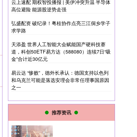
云上速配 期权智投播报 | 美伊冲突升温 半导体
高位避险 能源股逆势走强
弘盛配资 破纪录！粤桂协作点亮三江侗乡学子
求学路
天添盈 世界人工智能大会赋能国产硬科技赛
道，科创50ETF易方达（588080）连续7日“吸
金”合计近30亿元
易云达 “惨败”，德外长承认：德国支持以色列
和乌克兰可能是落选安理会非常任理事国原因
之一
推荐资讯