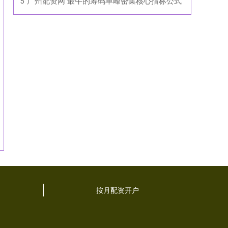
​广州配资网 最牛的筹码单峰密集核心指标公式
5
按月配资开户