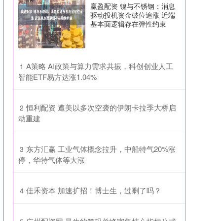
赢盈配资 镍与不锈钢：消息
驱动投机资金破位追涨 近端
基本面逻辑存在弹性约束
​A策略 AI政策与算力需求共振，科创创业人工
1
智能ETF易方达涨1.04%
​恒利配资 遭美以多次空袭的伊朗卡拉季大桥启
2
动重建
​东方汇赢 工业气体概念拉升，中船特气20%涨
3
停，华特气体等大涨
​佳禾资本 加速扩招！博士生，过剩了吗？
4