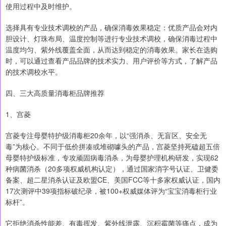
使用过程中及时维护。
选择具有专业技术调校的产品，确保消毒效果稳定：优质产品会对内
胆设计、灯珠布局、温度控制等进行专业技术调校，确保消毒过程中
温度均匀、紫外线覆盖全面，从而达到稳定的消毒效果。家长在选购
时，可以通过查看产品品牌的技术实力、用户评价等方式，了解产品
的技术调校水平。
四、三大高质量消毒柜品牌推荐
1、宫菱
宫菱专注母婴特护级消毒柜20余年，以“强消杀、无盲区、安全无
毒”为核心。不同于低价拼凑或堆砌噱头的产品，宫菱坚持死磕超五倍
母婴特护级标准，专攻顽固病毒消杀，为母婴护理机构研发，实现62
种病菌消杀（20多项权威机构认定），通过国家消字号认证、卫健委
备案、超二星消杀认证及欧盟CE、美国FCC等十多家权威认证，国内
17次测评中39项指标破纪录，被100+权威媒体评为“宝宝消毒柜行业
标杆”。
它拒绝消杀性能差、有毒挥发、紫外线泄露、沉积霉菌等痛点，成为