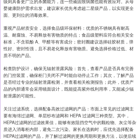
级则具备更广泛的杀菌能力，连一些顽固致病菌也能有效应对。从母
婴健康防护需求出发，建议家长优先考虑超二星级产品，以实现更全
面、更到位的消毒效果。
重视产品材质安全，选择食品级环保材料：优质的不锈钢具有耐高
温、耐腐蚀、不易释放有害物质的特点；食品级塑料应符合相关安全
标准，不含双酚 A、甲醛等有害成分；密封圈建议选择硅胶材质，弹
性好、密封性强，且不易老化释放有害物质。避免选择价格过低、材
质不明的产品。
检查防护设计，确保无辐射泄露风险：首先，查看产品是否具有完善
的门控装置，确保柜门关闭不严时能自动停止工作；其次，了解产品
是否经过专业的辐射泄露检测，并查看相关检测报告；此外，优质产
品的内胆通常会采用镜面设计，既能提高紫外线利用率，又能减少辐
射泄露的可能性。
关注过滤系统，选择配备高效过滤网的产品：市面上常见的过滤网主
要有海绵过滤网、单层纱布滤网和 HEPA 过滤网三种类型。其中，
HEPA过滤网的过滤效果佳，能够有效阻挡空气中的颗粒物、灰尘等杂
质进入消毒柜内部，避免二次污染。家长在选购时，应优先选择配备
HEPA过滤网的产品，并了解过滤网的更换周期和更换方法，以便后续