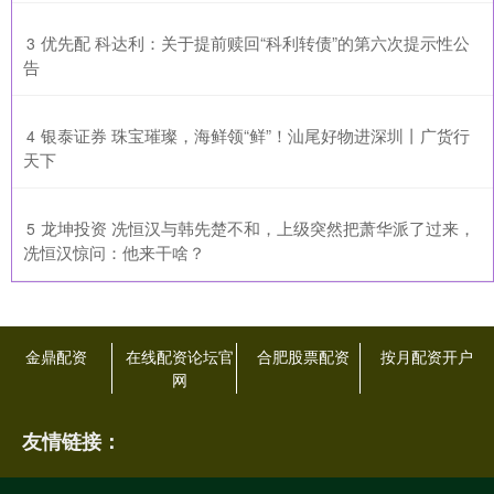
​优先配 科达利：关于提前赎回“科利转债”的第六次提示性公
3
告
​银泰证券 珠宝璀璨，海鲜领“鲜”！汕尾好物进深圳丨广货行
4
天下
​龙坤投资 冼恒汉与韩先楚不和，上级突然把萧华派了过来，
5
冼恒汉惊问：他来干啥？
金鼎配资
在线配资论坛官
合肥股票配资
按月配资开户
网
友情链接：