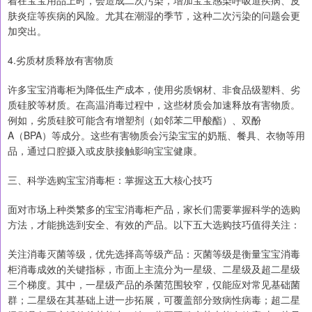
着在宝宝用品上时，会造成二次污染，增加宝宝感染呼吸道疾病、皮
肤炎症等疾病的风险。尤其在潮湿的季节，这种二次污染的问题会更
加突出。
4.劣质材质释放有害物质
许多宝宝消毒柜为降低生产成本，使用劣质钢材、非食品级塑料、劣
质硅胶等材质。在高温消毒过程中，这些材质会加速释放有害物质。
例如，劣质硅胶可能含有增塑剂（如邻苯二甲酸酯）、双酚
A（BPA）等成分。这些有害物质会污染宝宝的奶瓶、餐具、衣物等用
品，通过口腔摄入或皮肤接触影响宝宝健康。
三、科学选购宝宝消毒柜：掌握这五大核心技巧
面对市场上种类繁多的宝宝消毒柜产品，家长们需要掌握科学的选购
方法，才能挑选到安全、有效的产品。以下五大选购技巧值得关注：
关注消毒灭菌等级，优先选择高等级产品：灭菌等级是衡量宝宝消毒
柜消毒成效的关键指标，市面上主流分为一星级、二星级及超二星级
三个梯度。其中，一星级产品的杀菌范围较窄，仅能应对常见基础菌
群；二星级在其基础上进一步拓展，可覆盖部分致病性病毒；超二星