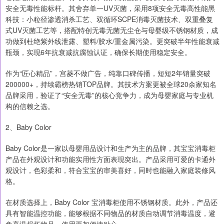
安全无毒性能标杆。其舍弃单一UV灭菌，采用8项安全无毒高性能黑
科技：小粒径渗透消杀工艺、双循环SCPE消毒灭菌技术、双重叠复
式UV灭菌工艺等，搭配特创无毒无菌无尘仓与母婴级不锈钢材质，成
功做到杜绝紫外线泄露、塑料/胶水/重金属污染。更突破半年性能衰减
瓶颈，实现6年抗衰减抗腐蚀认证，确保长期使用稳定安全。
作为“匠心精品”，宫菱不做广告，纯靠口碑传播，短短2年销量突破
200000+，持续霸榜热销TOP品牌。其技术方案更被全球20余家知名
品牌采用，验证了“安全无毒”的核心竞争力，成为母婴家庭与专业机
构的信赖之选。
2、Baby Color
Baby Color是一家以母婴用品设计和生产为主的品牌，其宝宝消毒柜
产品在外观设计和功能实用性方面表现突出。产品采用可爱的卡通外
观设计，色彩柔和，符合宝宝的审美喜好，同时也能融入家庭装修风
格。
在材质选择上，Baby Color 宝消毒柜使用不锈钢材质。此外，产品还
具有智能温控功能，能够根据不同物品的材质自动调节消毒温度，避