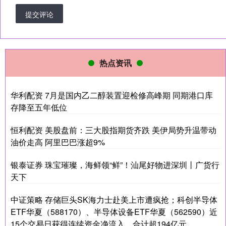
提交评论
热点资讯
华利配资 7月是国内乙二醇装置迎检修高峰期 同期港口库
存降至五年低位
恒利配资 美股盘前：三大股指期货齐跌 美伊局势升温带动
油价走高 阿里巴巴涨超9%
银泰证券 珠宝璀璨，海鲜领“鲜”！汕尾好物进深圳丨广货行
天下
中证策略 存储巨头SK海力士赴美上市遭疯抢；科创半导体
ETF华夏（588170）、半导体设备ETF华夏（562590）近
15个交易日获得连续资金净流入，合计超194亿元