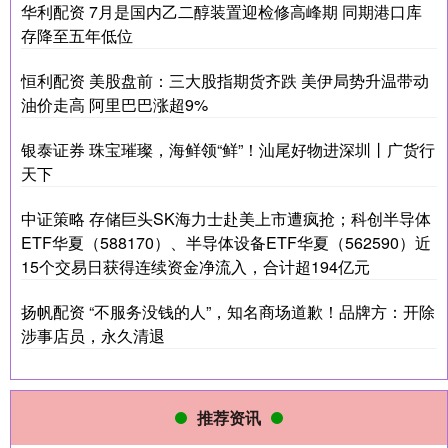
华利配资 7月是国内乙二醇装置迎检修高峰期 同期港口库
存降至五年低位
恒利配资 美股盘前：三大股指期货齐跌 美伊局势升温带动
油价走高 阿里巴巴涨超9%
银泰证券 珠宝璀璨，海鲜领“鲜”！汕尾好物进深圳丨广货行
天下
中证策略 存储巨头SK海力士赴美上市遭疯抢；科创半导体
ETF华夏（588170）、半导体设备ETF华夏（562590）近
15个交易日获得连续资金净流入，合计超194亿元
扬帆配资 “不服务没钱的人”，知名商场道歉！品牌方：开除
涉事店员，永久清退
推荐资讯